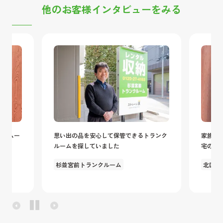
他のお客様インタビューをみる
、スムー
思い出の品を安心して保管できるトランク
家族の
ルームを探していました
宅のス
杉並宮前トランクルーム
北区十