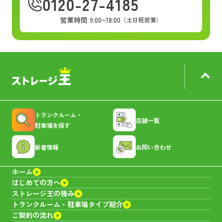
0120-27-4185
営業時間 9:00~18:00
（土日祝営業）
トランクルーム・
店舗一覧
駐車場を探す
新着情報
お問い合わせ
ホーム
はじめての方へ
ストレージ王の強み
トランクルーム・
駐車場タイプ紹介
ご契約の流れ