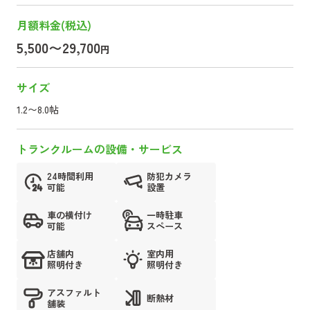
月額料金(税込)
5,500〜29,700
円
サイズ
1.2〜8.0帖
トランクルームの設備・サービス
24時間利用
防犯カメラ
可能
設置
車の横付け
一時駐車
可能
スペース
店舗内
室内用
照明付き
照明付き
アスファルト
断熱材
舗装