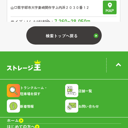
山口県
宇部市大字妻崎開作字上内浜２０３０番１２
7,260~28,050
サイズ：
1.6~8.0帖
料金：
円
キャンペーン
空室あり
検索トップへ戻る
宇部昭和町トランクルーム
山口県
宇部市昭和町３丁目１４−４２
7,260~28,050
サイズ：
1.6~8.0帖
料金：
円
トランクルーム・
店舗一覧
駐車場を探す
キャンペーン
空室あり
新着情報
お問い合わせ
宇部岬町トランクルーム
ホーム
はじめての方へ