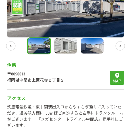
住所
〒
8090013
福岡県
中間市上蓮花寺２丁目２
アクセス
筑豊電気鉄道・東中間駅出入口からやすらぎ通りに入っていた
だき、通谷駅方面に150ｍほど直進すると左手にトランクルーム
がございます。 『メガセンタートライアル中間店』様手前にご
ざいます。