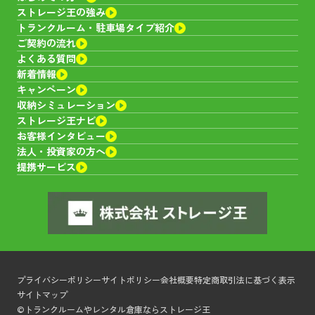
ストレージ王の強み
山口県
宇部市岬町１丁目１６４２－１
トランクルーム・
駐車場タイプ紹介
ご契約の流れ
7,260~28,050
サイズ：
1.6~8.0帖
料金：
円
よくある質問
新着情報
キャンペーン
空室あり
キャンペーン
収納シミュレーション
ストレージ王ナビ
宇佐トランクルーム
お客様インタビュー
法人・投資家の方へ
提携サービス
大分県
宇佐市辛島２２２－２
7,150~24,750
サイズ：
1.6~8.0帖
料金：
円
キャンペーン
空室あり
防府仁井令トランクルーム
プライバシーポリシー
サイトポリシー
会社概要
特定商取引法に基づく表示
サイトマップ
©トランクルームやレンタル倉庫ならストレージ王