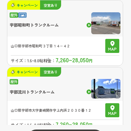
キャンペーン
空室あり
宇部昭和町トランクルーム
山口県
宇部市昭和町３丁目１４−４２
7,260~28,050
サイズ：
1.6~8.0帖
料金：
円
キャンペーン
空室あり
宇部流川トランクルーム
山口県
宇部市大字妻崎開作字上内浜２０３０番１２
7,260~28,050
サイズ：
1.6~8.0帖
料金：
円