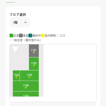
フロア選択
空室
満室
選択中
室内照明
入口
採光窓（屋外型のみ）