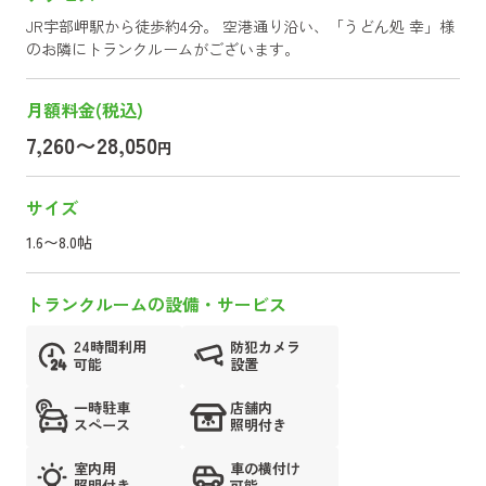
JR宇部岬駅から徒歩約4分。 空港通り沿い、「うどん処 幸」様
のお隣にトランクルームがございます。
月額料金(税込)
7,260〜28,050
円
サイズ
1.6〜8.0帖
トランクルームの設備・サービス
24時間利用
防犯カメラ
可能
設置
一時駐車
店舗内
スペース
照明付き
室内用
車の横付け
照明付き
可能