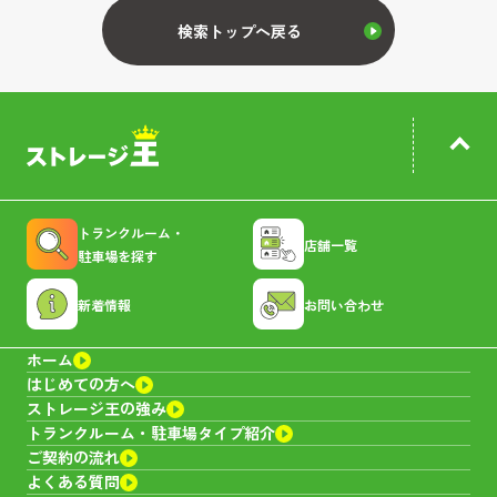
キャンペーン
空室あり
検索トップへ戻る
防府仁井令トランクルーム
山口県
防府市仁井令７９２
6,600~29,700
サイズ：
1.3~8.0帖
料金：
円
トランクルーム・
店舗一覧
駐車場を探す
キャンペーン
空室あり
新着情報
お問い合わせ
宇佐トランクルーム
ホーム
はじめての方へ
ストレージ王の強み
大分県
宇佐市辛島２２２－２
トランクルーム・
駐車場タイプ紹介
ご契約の流れ
7,150~24,750
サイズ：
1.6~8.0帖
料金：
円
よくある質問