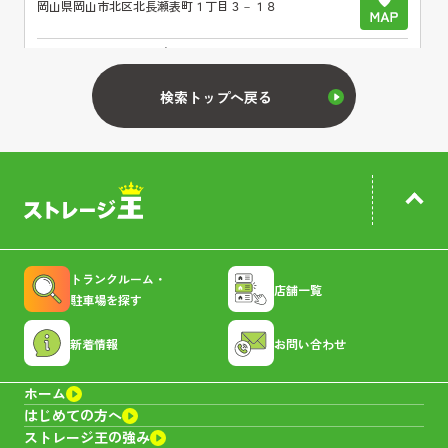
岡山県
岡山市北区北長瀬表町１丁目３－１８
4,950~31,680
サイズ：
1.3~8.0帖
料金：
円
空室あり
検索トップへ戻る
北区田中トランクルーム
岡山県
岡山市北区田中６３２－７
9,020~33,000
サイズ：
1.6~9.2帖
料金：
円
トランクルーム・
店舗一覧
駐車場を探す
キャンペーン
空室あり
新着情報
お問い合わせ
北区庭瀬トランクルーム
ホーム
はじめての方へ
ストレージ王の強み
岡山県
岡山市北区庭瀬２４９－２