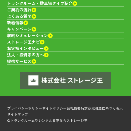
トランクルーム・
駐車場タイプ紹介
ご契約の流れ
4,620~30,030
サイズ：
1.3~8.0帖
料金：
円
よくある質問
新着情報
空室あり
キャンペーン
収納シミュレーション
ストレージ王ナビ
北区今5丁目トランクルーム
お客様インタビュー
法人・投資家の方へ
提携サービス
岡山県
岡山市北区今５丁目６－１６
9,460~33,000
サイズ：
1.6~8.0帖
料金：
円
満室
プライバシーポリシー
サイトポリシー
会社概要
特定商取引法に基づく表示
北区今6丁目トランクルーム
サイトマップ
©トランクルームやレンタル倉庫ならストレージ王
岡山県
岡山市北区今６丁目１４－２５