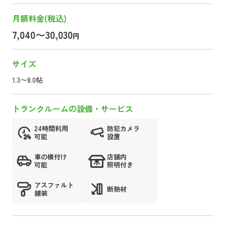
月額料金(税込)
7,040〜30,030
円
サイズ
1.3〜8.0帖
トランクルームの設備・サービス
24時間利用
防犯カメラ
可能
設置
車の横付け
店舗内
可能
照明付き
アスファルト
断熱材
舗装