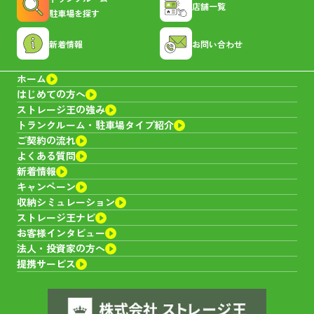
店舗一覧
駐車場を探す
キャンペーン
空室あり
新着情報
お問い合わせ
木津川トランクルーム
ホーム
はじめての方へ
ストレージ王の強み
京都府
木津川市山城町椿井水垣内４−３
トランクルーム・
駐車場タイプ紹介
ご契約の流れ
6,930~29,700
サイズ：
1.6~8.0帖
料金：
円
よくある質問
新着情報
キャンペーン
空室あり
キャンペーン
収納シミュレーション
ストレージ王ナビ
湖南トランクルーム
お客様インタビュー
法人・投資家の方へ
提携サービス
滋賀県
湖南市夏見２３６０
6,600~27,500
サイズ：
1.6~8.0帖
料金：
円