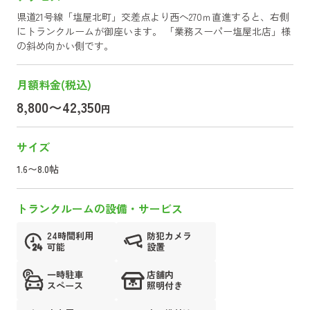
県道21号線「塩屋北町」交差点より西へ270ｍ直進すると、右側
にトランクルームが御座います。 「業務スーパー塩屋北店」様
の斜め向かい側です。
月額料金(税込)
8,800〜42,350
円
サイズ
1.6〜8.0帖
トランクルームの設備・サービス
24時間利用
防犯カメラ
可能
設置
一時駐車
店舗内
スペース
照明付き