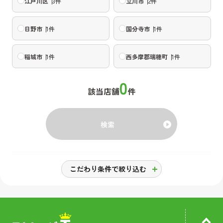
江戸川区
3
件
立川市
2
件
日野市
1
件
国分寺市
1
件
稲城市
1
件
西多摩郡瑞穂町
1
件
0
該当店舗
件
検索
こだわり条件で絞り込む