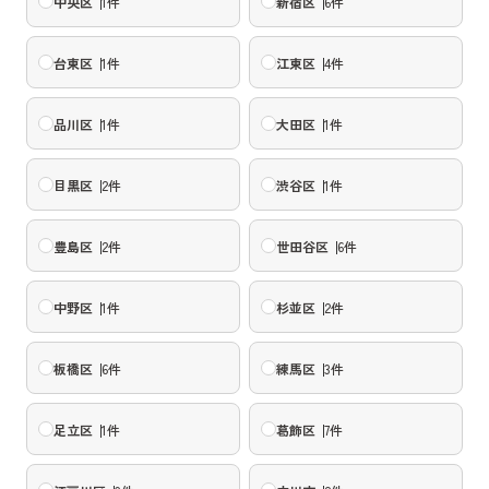
中央区
1
件
新宿区
6
件
台東区
1
件
江東区
4
件
品川区
1
件
大田区
1
件
目黒区
2
件
渋谷区
1
件
豊島区
2
件
世田谷区
6
件
中野区
1
件
杉並区
2
件
板橋区
6
件
練馬区
3
件
足立区
1
件
葛飾区
7
件