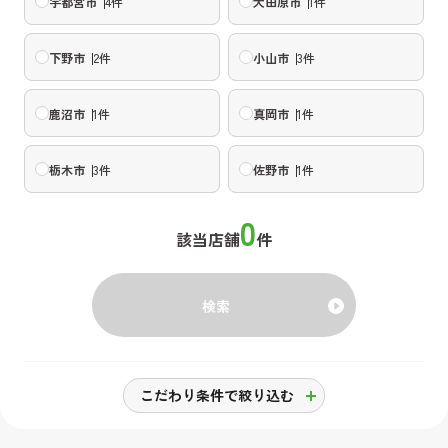
宇都宮市
4
件
大田原市
1
件
下野市
2
件
小山市
3
件
鹿沼市
1
件
真岡市
1
件
栃木市
3
件
佐野市
1
件
0
該当店舗
件
検索
こだわり条件で絞り込む