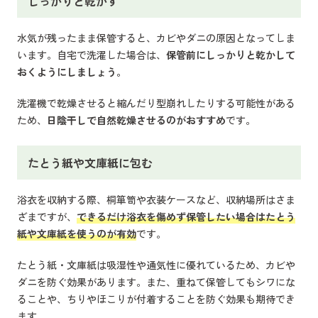
しっかりと乾かす
水気が残ったまま保管すると、カビやダニの原因となってしま
います。自宅で洗濯した場合は、
保管前にしっかりと乾かして
おくようにしましょう。
洗濯機で乾燥させると縮んだり型崩れしたりする可能性がある
ため、
日陰干しで自然乾燥させるのがおすすめ
です。
たとう紙や文庫紙に包む
浴衣を収納する際、桐箪笥や衣装ケースなど、収納場所はさま
ざまですが、
できるだけ浴衣を傷めず保管したい場合はたとう
紙や文庫紙を使うのが有効
です。
たとう紙・文庫紙は吸湿性や通気性に優れているため、カビや
ダニを防ぐ効果があります。また、重ねて保管してもシワにな
ることや、ちりやほこりが付着することを防ぐ効果も期待でき
ます。